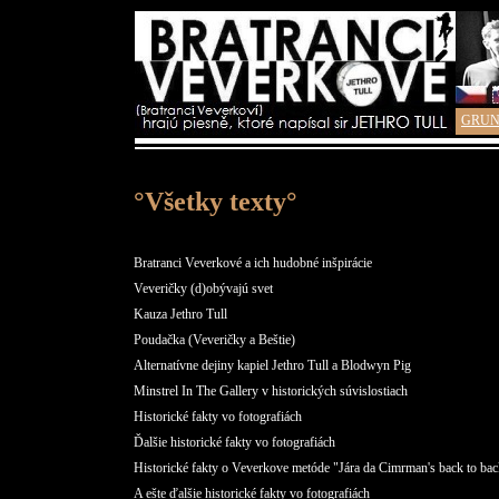
GRUN
°Všetky texty°
Bratranci Veverkové a ich hudobné inšpirácie
Veveričky (d)obývajú svet
Kauza Jethro Tull
Poudačka (Veveričky a Beštie)
Alternatívne dejiny kapiel Jethro Tull a Blodwyn Pig
Minstrel In The Gallery v historických súvislostiach
Historické fakty vo fotografiách
Ďalšie historické fakty vo fotografiách
Historické fakty o Veverkove metóde "Jára da Cimrman's back to back
A ešte ďalšie historické fakty vo fotografiách