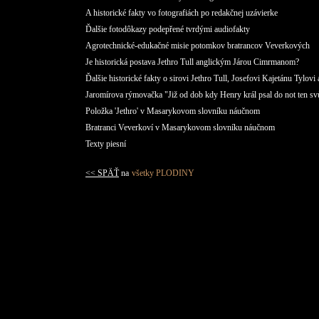
A historické fakty vo fotografiách po redakčnej uzávierke
Ďalšie fotodôkazy podepřené tvrdými audiofakty
Agrotechnické-edukačné misie potomkov bratrancov Veverkových
Je historická postava Jethro Tull anglickým Járou Cimrmanom?
Ďalšie historické fakty o sirovi Jethro Tull, Josefovi Kajetánu Tylovi
Jaromírova rýmovačka "Již od dob kdy Henry král psal do not ten sv
Položka 'Jethro' v Masarykovom slovníku náučnom
Bratranci Veverkoví v Masarykovom slovníku náučnom
Texty piesní
<< SPÄŤ
na
všetky PLODINY