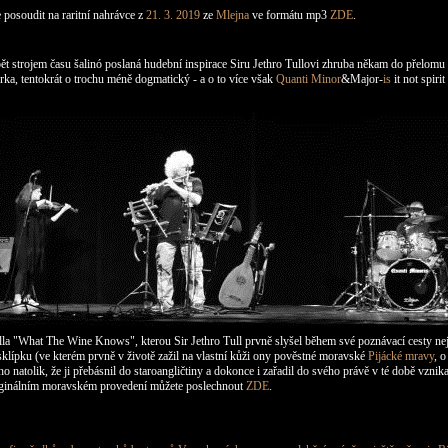
posoudit na raritní nahrávce z
21. 3. 2019
ze
Mlejna
ve formátu mp3
ZDE
.
opět strojem času šalinó poslaná hudební inspirace Siru Jethro Tullovi zhruba někam do přelomu 17
ka, tentokrát o trochu méně dogmatický - a o to více však
Quanti Minor
&Major-
is
it not spirit
lla "What The Wine Knows", kterou Sir Jethro Tull prvně slyšel během své poznávací cesty ne
ípku (ve kterém prvně v životě zažil na vlastní kůži ony pověstné moravské
Pijácké mravy
, o
 ho natolik, že ji přebásnil do staroangličtiny a dokonce
i zařadil
do svého právě v té době vznika
 originálním moravském provedení můžete poslechnout
ZDE
.