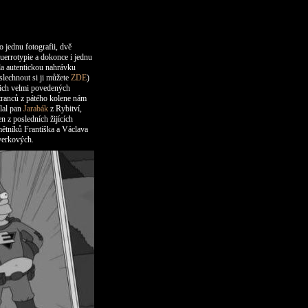
o jednu fotografii, dvě
uerrotypie a dokonce
i jednu
la autentickou nahrávku
slechnout si ji můžete
ZDE
)
ich velmi povedených
tranců
z pátého
kolene nám
lal pan
Jarabák
z Rybitví,
en z posledních žijících
ětníků Františka
a Václava
erkových.