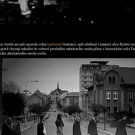
u chybět ani naši opravdu velmi
kujóóónští
bratranci, opět odněkud z katastru obce Rybitví n
e právě chystají nakráčet do světově proslulého nahrávacího studia přímo v historickém srdci Par
jícího alternativního mecho-rocku.