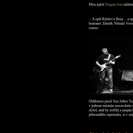
Míru jejich
Dogma Artu
můžete 
... A opět Rybitví u Brna ... a 
bratranec Zdeněk 'Němda' Vever
course.
Oblíbenou píseň Sira Jethro Tu
v jednom
místním moravském skl
slyšel, aniž by uvěřil) a zaujala
jethrotullího repertoáru, si v