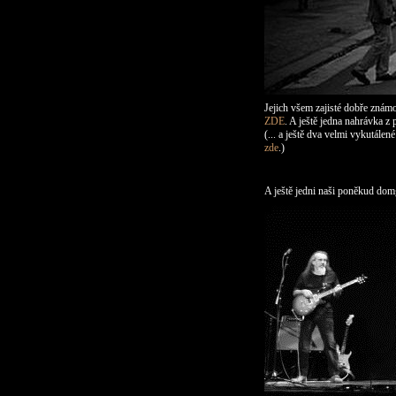
Jejich všem zajisté dobře známo
ZDE
. A ještě jedna nahrávka 
(... a ještě dva velmi vykutál
zde
.)
A ještě jedni naši poněkud domga