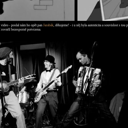
 video - poslal nám ho opět pan
Jarabák
, děkujeme! -
i u něj
byla autenticita
a souvislost
s tou
p
í
rovněž bezesporně potvrzena.