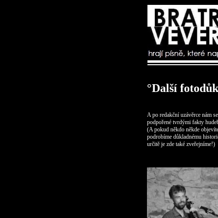
°Další fotodů
A po redakční uzávěrce nám sem
podpořené tvrdými fakty hudeb
(A pokud někdo někde objevíte
podrobíme důkladnému historic
určitě je zde také zveřejníme!)