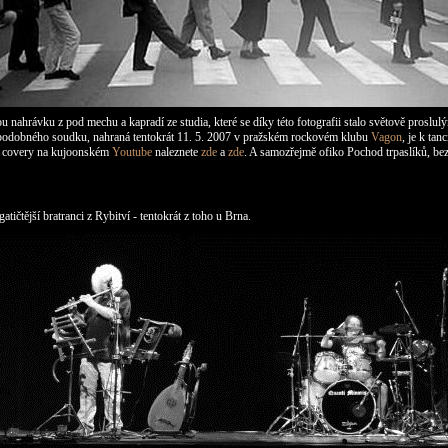
u nahrávku z pod mechu a kapradí ze studia, které se díky této fotografii stalo světově proslul
z podobného soudku, nahraná tentokrát 11. 5. 2007 v pražském rockovém klubu
Vagon
, je k ta
ené covery na kujoonském
Youtube
naleznete
zde
a
zde
. A samozřejmě ofiko Pochod trpaslíků, bez t
tičtější bratranci z Rybitví - tentokrát z toho u Brna.