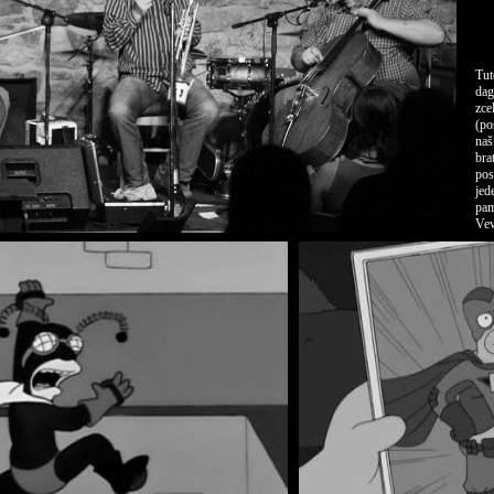
Tut
dag
zce
(po
naš
bra
pos
jed
pam
Vev