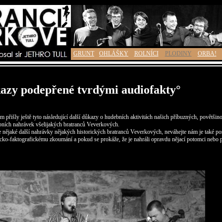
GRUNT
OHLÁŠKY
ROLNÍCI
PLODINY
ORBA!
kazy podepřené tvrdými audiofakty°
 přišly ještě tyto následující další důkazy o hudebních aktivitách našich příbuzných, povětšin
ních nahrávek všelijakých bratranců Veverkových.
 nějaké další nahrávky nějakých historických bratranců Veverkových, neváhejte nám je také po
ko-faktografickému zkoumání a pokud se prokáže, že je nahráli opravdu nějací potomci nebo 