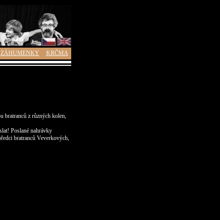
ZÁHUMENKY
KRČMA
ou bratranců z různých kolen,
slat! Poslané nahrávky
předci bratranců Veverkových,