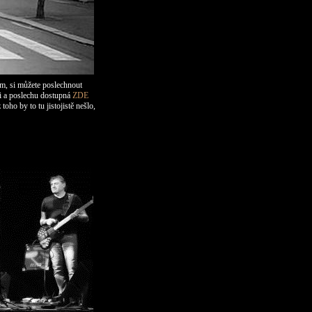
ým, si můžete poslechnout
nci a poslechu dostupná
ZDE
oho by to tu jistojistě nešlo,