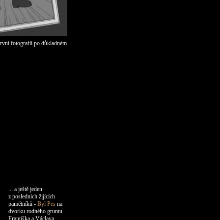
rvní fotografií po důkladném
... a ještě jeden
z posledních
žijících
pamětníků -
Byl
Pes
na
dvorku rodného gruntu
Františka
a Václava