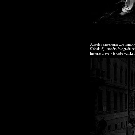
A zcela samozřejmě zde nemoho
Slánsku?)
- na
této fotografii s
historie právě v té době vznika