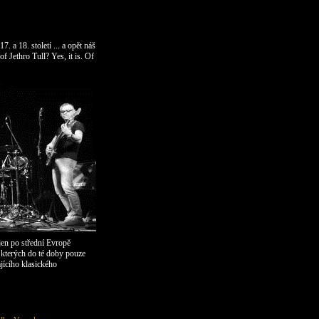
. a 18. století ... a opět náš
 of Jethro Tull? Yes, it is. Of
jen po střední Evropě
 kterých do té doby pouze
jícího klasického