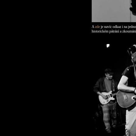
A
zde
je navíc odkaz
i na
jedno
historickém pátrání
a zkoumán