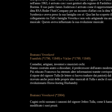
nell'anno 1963, è arrivato con i suoi genitori alla regione di Pardubice
Boemia. Il suo padre James Anderson è arrivato come il rappresentant
ditta RSA Boiler Fluid Company per un incontro d'affari con la ditt
Synthesia e aveva preso la sua famiglia con sè. Qua Ian ha scoperto il
collegamento tra Tull e famiglia Veverka e non solo artigianale ma an
musicale. Questo aveva influenzato la sua evoluzione musicale.
Bratranci Veverkové
František (*1796, †1849) e Václav (*1799, †1849)
Contadini, artigiani, inventori e musicisti cechi.
Hanno costruito aratro a dissodare, il predecessore dell'aratro modern
Più educato Francesco ha ottenuto altre informazioni tramite corrisp
il nipote del signore Tulla (le lettere si faceva tradurre dai patrioti) dal
ricevuto anche pezzi delle proprie idee musicali di Tulla e anche il suo
rivoluzionario Horse-hoeing Husbandry.
Bratranci Veverkové (*2004)
Cugini cechi suonano i canzoni del signore Jethro Tulla, come li han
modificato i suoi prozii.
BRATRANCI VEVERKOVÉ (Cugini Veverka) suonano i canzoni scritti dal sir JETHRO TULL
BRATRANCI VEVERKOVE (Veverka Cousins) play songs written by Sir JETHRO TULL