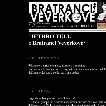
FOND
°JETHRO TULL
e Bratranci Veverkové°
Jethro Tull (*1674, †1741)
Riformatore agricolo inglese, inventore e musicista.
Per costruire la seminatrice si è inspirato durante esaminazione in dett
dell'organo. La spinta per lui era il suo pedale.
Jethro Tull (*1967)
Legenda inglese progressiva e di folk rock.
Il leader di gruppo Ian Anderson otteneva le sue idee musicali dalla vi
dell'epoca di sir Tulla. Non si sa tanto che come il ragazzo di 16 anni